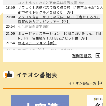
コスト比べてみると▼奄美は暴風被害ほか
18:50
ザワつく！路線バスで寄り道の旅 【“東京＆横浜”２大
都市の地下街グルメを巡る!】【字】
20:00
マツコ＆有吉 かりそめ天国 Ｍ-１王者たくろうの
滋賀の魅力プレゼンツアー【字】
20:54
七呂建設のお宅訪問
21:00
ミュージックステーション 10周年あいみょん、TM
R、HY…名曲続々！ATEEZがヒット曲【字】
21:54
報道ステーション【字】
23:10
熱闘甲子園【字】 涙は、強さになる。
週間番組表
23:40
天気予報
23:45
名探偵のままでいて ＃４【解】【字】
0:45
ＫＩＣＫ ＯＦＦ！ＫＡＧＯＳＨＩＭＡ特別編「推し
イチオシ番組表
えて！ユナイテッド」
1:15
相席食堂【ユージ＆JOYの旅！】
イチオシ番組一覧
2:15
ワールドプロレスリング
2:45
かごしま空中散歩
2:50
お買物テレビ