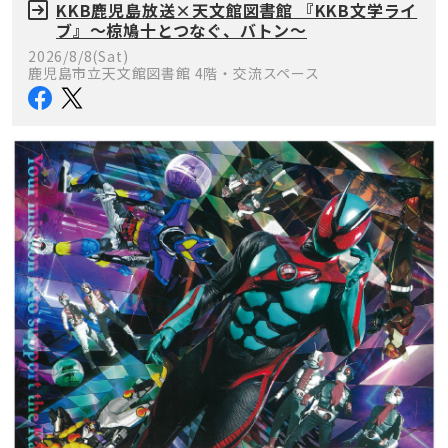
KKB鹿児島放送×天文館図書館 『KKB文学ライ
ブ』～椋鳩十とつなぐ、バトン～
2026/8/8(Sat)
鹿児島市立天文館図書館 4階・交流スペース