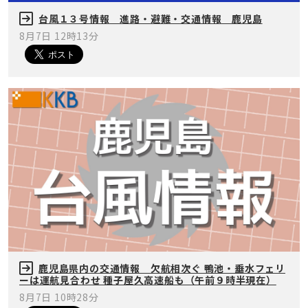
台風１３号情報 進路・避難・交通情報 鹿児島
8月7日 12時13分
鹿児島県内の交通情報 欠航相次ぐ 鴨池・垂水フェリ
ーは運航見合わせ 種子屋久高速船も（午前９時半現在）
8月7日 10時28分