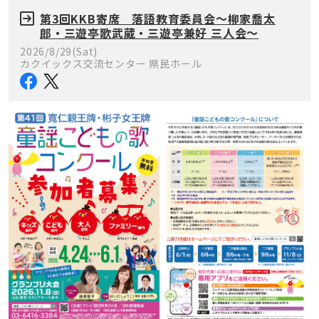
第3回KKB寄席 落語教育委員会～柳家喬太
郎・三遊亭歌武蔵・三遊亭兼好 三人会～
2026/8/29(Sat)
カクイックス交流センター 県民ホール