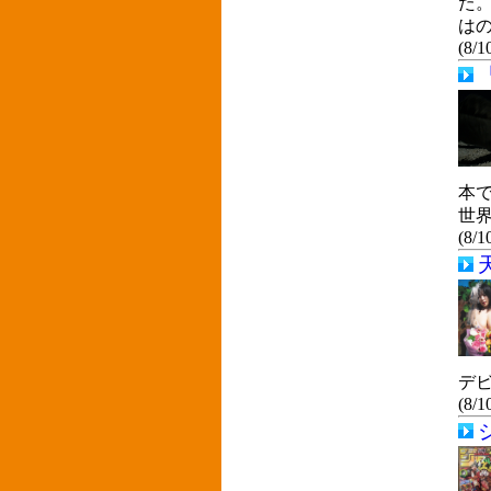
た
は
(8/1
本
世
(8/1
デビ
(8/1