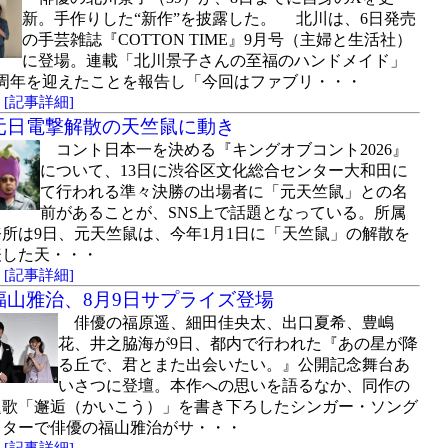
新。手作りした“新作”を披露した。 北川は、6日発売
の手芸雑誌『COTTON TIME』9月号（主婦と生活社）
に登場。連載「北川景子さんの至福のハンドメイド」
1周年を迎えたことを報告し「今回はファブリ・・・
)
[記事詳細]
元日電撃解散の天竺鼠に動き
コント日本一を決める『キングオブコント2026』
について、13日に渋谷区文化総合センター大和田に
て行われる準々決勝の出場者に「元天竺鼠」との名
前があることが、SNS上で話題となっている。所属
所は9日、元天竺鼠は、今年1月1日に「天竺鼠」の解散を
表した天・・・
)
[記事詳細]
福山雅治、8月9日サプライズ登場
俳優の福原遥、細田佳央太、出口夏希、豊嶋
花、井之脇海が9日、都内で行われた『あの星が降
る丘で、君とまた出会いたい。』公開記念舞台あ
いさつに登壇。本作への思いを語るなか、同作の
題歌「邂逅（かいこう）」を書き下ろしたシンガー・ソング
イターで俳優の福山雅治がサ・・・
)