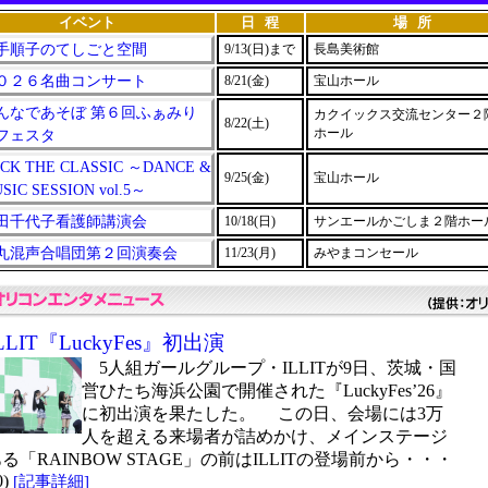
イベント
日 程
場 所
手順子のてしごと空間
9/13(日)まで
長島美術館
０２６名曲コンサート
8/21(金)
宝山ホール
んなであそぼ 第６回ふぁみり
カクイックス交流センター２
8/22(土)
ホール
フェスタ
CK THE CLASSIC ～DANCE &
9/25(金)
宝山ホール
SIC SESSION vol.5～
田千代子看護師講演会
10/18(日)
サンエールかごしま２階ホー
丸混声合唱団第２回演奏会
11/23(月)
みやまコンセール
LLIT『LuckyFes』初出演
5人組ガールグループ・ILLITが9日、茨城・国
営ひたち海浜公園で開催された『LuckyFes’26』
に初出演を果たした。 この日、会場には3万
人を超える来場者が詰めかけ、メインステージ
る「RAINBOW STAGE」の前はILLITの登場前から・・・
0)
[記事詳細]