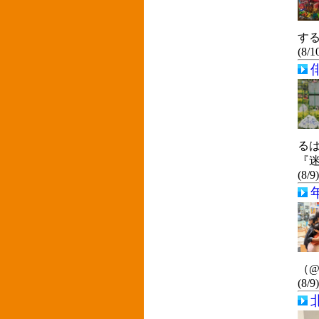
す
(8/1
る
『
(8/9
（@
(8/9