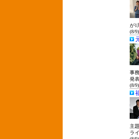
が
(8/9
事務
発
(8/9
主
ラ
(8/9