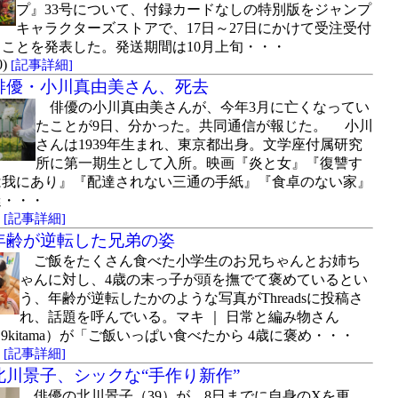
プ』33号について、付録カードなしの特別版をジャンプ
キャラクターズストアで、17日～27日にかけて受注受付
ることを発表した。発送期間は10月上旬・・・
0)
[記事詳細]
俳優・小川真由美さん、死去
俳優の小川真由美さんが、今年3月に亡くなってい
たことが9日、分かった。共同通信が報じた。 小川
さんは1939年生まれ、東京都出身。文学座付属研究
所に第一期生として入所。映画『炎と女』『復讐す
は我にあり』『配達されない三通の手紙』『食卓のない家』
迷・・・
)
[記事詳細]
年齢が逆転した兄弟の姿
ご飯をたくさん食べた小学生のお兄ちゃんとお姉ち
ゃんに対し、4歳の末っ子が頭を撫でて褒めているとい
う、年齢が逆転したかのような写真がThreadsに投稿さ
れ、話題を呼んでいる。マキ ｜ 日常と編み物さん
9kitama）が「ご飯いっぱい食べたから 4歳に褒め・・・
)
[記事詳細]
北川景子、シックな“手作り新作”
俳優の北川景子（39）が、8日までに自身のXを更