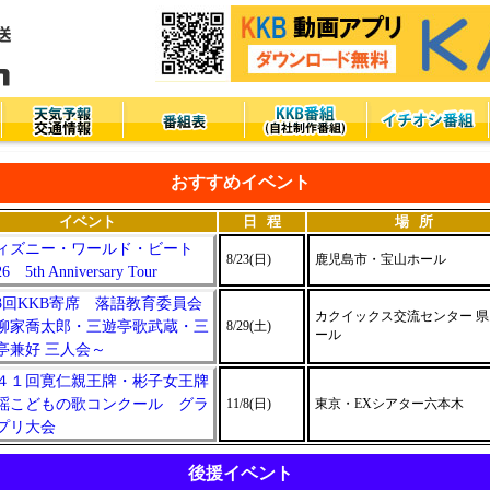
おすすめイベント
イベント
日 程
場 所
ィズニー・ワールド・ビート
8/23(日)
鹿児島市・宝山ホール
26 5th Anniversary Tour
3回KKB寄席 落語教育委員会
カクイックス交流センター 県
柳家喬太郎・三遊亭歌武蔵・三
8/29(土)
ール
亭兼好 三人会～
４１回寛仁親王牌・彬子女王牌
謡こどもの歌コンクール グラ
11/8(日)
東京・EXシアター六本木
プリ大会
後援イベント