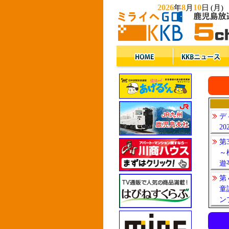
2026
8
10
年
月
日
(月)
デ
20
第
～
遊
第
童
ン