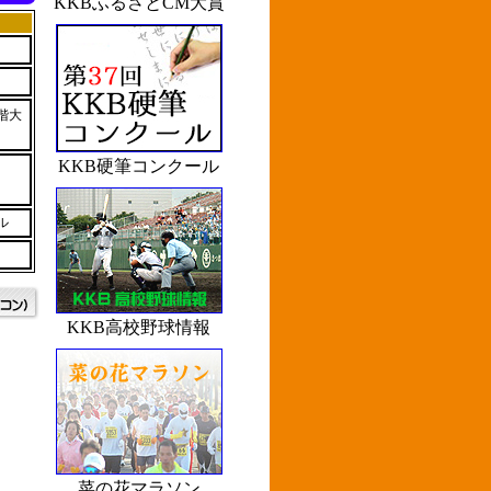
KKBふるさとCM大賞
階大
KKB硬筆コンクール
ル
KKB高校野球情報
菜の花マラソン