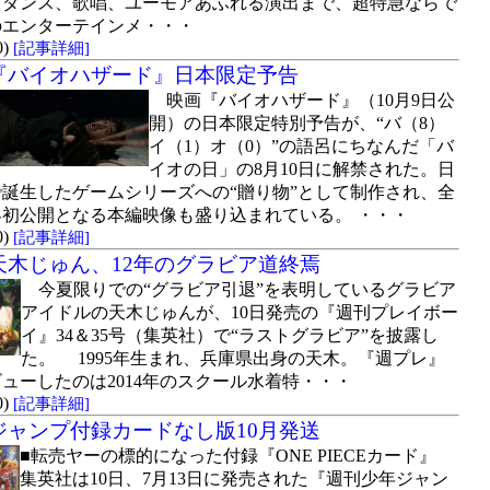
。ダンス、歌唱、ユーモアあふれる演出まで、超特急ならで
のエンターテインメ・・・
0)
[記事詳細]
『バイオハザード』日本限定予告
映画『バイオハザード』（10月9日公
開）の日本限定特別予告が、“バ（8）
イ（1）オ（0）”の語呂にちなんだ「バ
イオの日」の8月10日に解禁された。日
で誕生したゲームシリーズへの“贈り物”として制作され、全
界初公開となる本編映像も盛り込まれている。 ・・・
0)
[記事詳細]
天木じゅん、12年のグラビア道終焉
今夏限りでの“グラビア引退”を表明しているグラビア
アイドルの天木じゅんが、10日発売の『週刊プレイボー
イ』34＆35号（集英社）で“ラストグラビア”を披露し
た。 1995年生まれ、兵庫県出身の天木。『週プレ』
ューしたのは2014年のスクール水着特・・・
0)
[記事詳細]
ジャンプ付録カードなし版10月発送
■転売ヤーの標的になった付録『ONE PIECEカード』
集英社は10日、7月13日に発売された『週刊少年ジャン