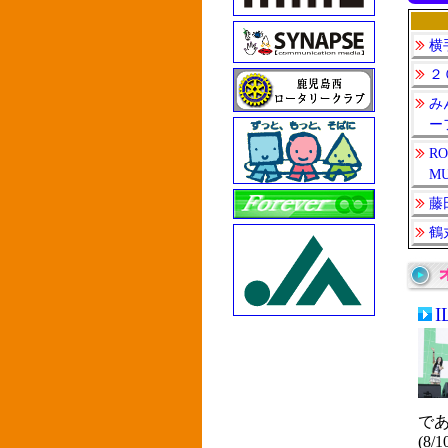
横
２
み
ー
RO
MU
藤
鶴
I
であ
(8/1