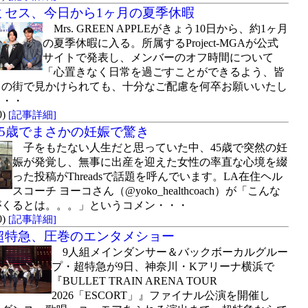
ミセス、今日から1ヶ月の夏季休暇
Mrs. GREEN APPLEがきょう10日から、約1ヶ月
の夏季休暇に入る。所属するProject-MGAが公式
サイトで発表し、メンバーのオフ時間について
「心置きなく日常を過ごすことができるよう、皆
まの街で見かけられても、十分なご配慮を何卒お願いいたし
・・・
0)
[記事詳細]
45歳でまさかの妊娠で驚き
子をもたない人生だと思っていた中、45歳で突然の妊
娠が発覚し、無事に出産を迎えた女性の率直な心境を綴
った投稿がThreadsで話題を呼んでいます。LA在住ヘル
スコーチ ヨーコさん（@yoko_healthcoach）が「こんな
がくるとは。。。」というコメン・・・
0)
[記事詳細]
超特急、圧巻のエンタメショー
9人組メインダンサー＆バックボーカルグルー
プ・超特急が9日、神奈川・Kアリーナ横浜で
『BULLET TRAIN ARENA TOUR
2026「ESCORT」』ファイナル公演を開催し