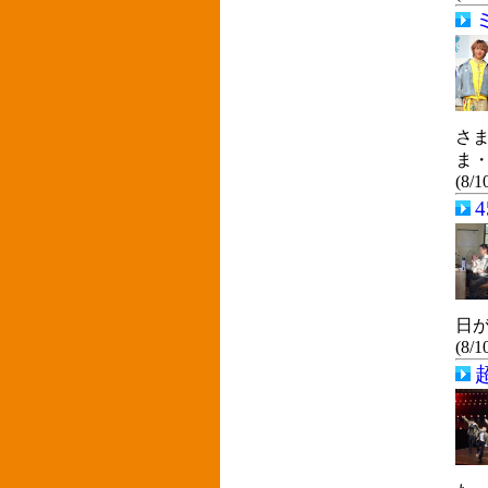
さ
ま
(8/1
日
(8/1