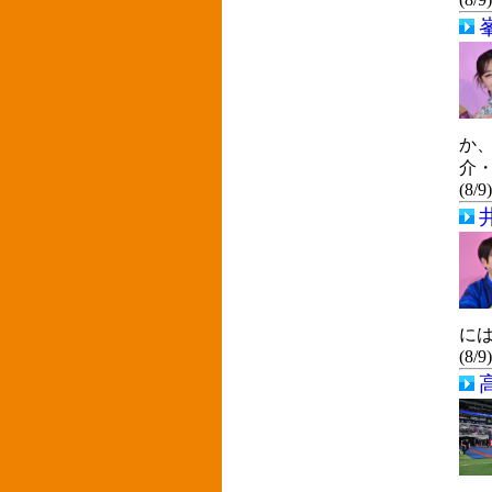
か、
介
(8/9
に
(8/9