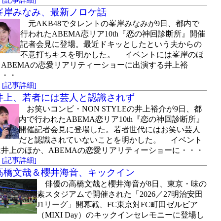
[記事詳細]
峯岸みなみ、最新ノロケ話
元AKB48でタレントの峯岸みなみが9日、都内で
行われたABEMA恋リア10th『恋の神回診断所』開催
記者会見に登場。最近ドキッとしたという夫からの
不意打ちキスを明かした。 イベントには峯岸のほ
ABEMAの恋愛リアリティーショーに出演する井上裕
・・・
)
[記事詳細]
井上、若者には芸人と認識されず
お笑いコンビ・NON STYLEの井上裕介が9日、都
内で行われたABEMA恋リア10th『恋の神回診断所』
開催記者会見に登場した。若者世代にはお笑い芸人
だと認識されていないことを明かした。 イベント
は井上のほか、ABEMAの恋愛リアリティーショーに・・・
)
[記事詳細]
高橋文哉＆櫻井海音、キックイン
俳優の高橋文哉と櫻井海音が8日、東京・味の
素スタジアムで開催された「2026／27明治安田
J1リーグ」開幕戦、FC東京対FC町田ゼルビア
（MIXI Day）のキックインセレモニーに登場し