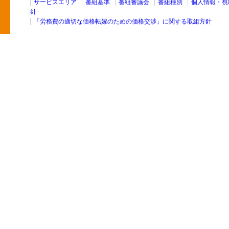
サービスエリア
番組基準
番組審議会
番組種別
個人情報・視
針
「労務費の適切な価格転嫁のための価格交渉」に関する取組方針