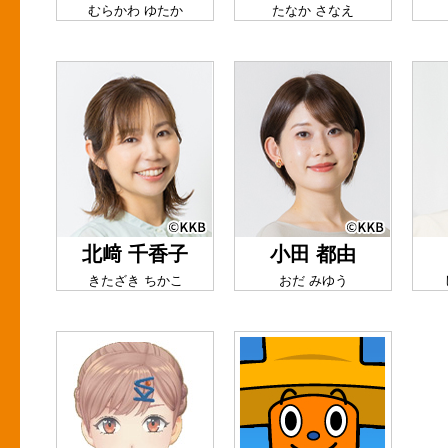
むらかわ ゆたか
たなか さなえ
北﨑 千香子
小田 都由
きたざき ちかこ
おだ みゆう