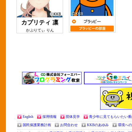
カプリティ 凛
かぷりてぃ りん
English
採用情報
団体見学
青少年に見てもらいたい番
国民保護業務計画
お問合わせ
KKBのあゆみ
環境への