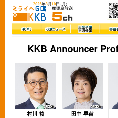
2026
8
10
年
月
日
(月)
KKB Announcer Prof
村川 裕
田中 早苗