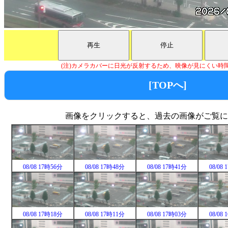
(注)カメラカバーに日光が反射するため、映像が見にくい時
[TOPへ]
画像をクリックすると、過去の画像がご覧に
08/08 17時56分
08/08 17時48分
08/08 17時41分
08/08
08/08 17時18分
08/08 17時11分
08/08 17時03分
08/08