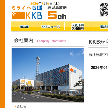
2026
8
6
年
月
日
(木)
KKB
当社発表プ
2026年0
■
会社名