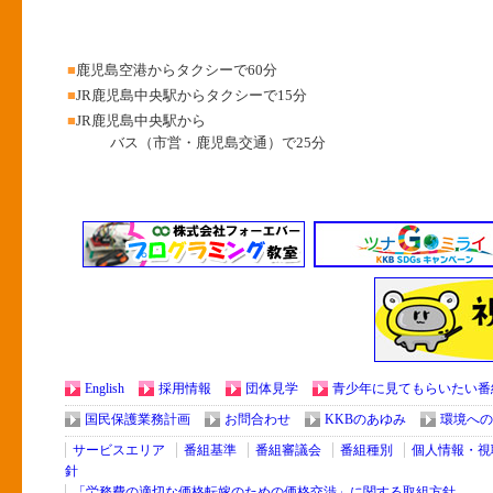
■
鹿児島空港からタクシーで60分
■
JR鹿児島中央駅からタクシーで15分
■
JR鹿児島中央駅から
バス（市営・鹿児島交通）で25分
English
採用情報
団体見学
青少年に見てもらいたい番
国民保護業務計画
お問合わせ
KKBのあゆみ
環境への
サービスエリア
番組基準
番組審議会
番組種別
個人情報・視
針
「労務費の適切な価格転嫁のための価格交渉」に関する取組方針