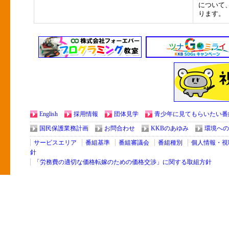
について
ります。
English
採用情報
団体見学
青少年に見てもらいたい番
国民保護業務計画
お問合わせ
KKBのあゆみ
環境への
サービスエリア
番組基準
番組審議会
番組種別
個人情報・視
針
「労務費の適切な価格転嫁のための価格交渉」に関する取組方針