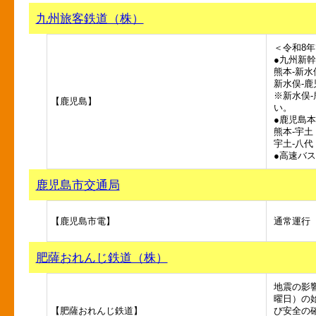
九州旅客鉄道（株）
＜令和8
●九州新
熊本-新
新水俣-
※新水俣
【鹿児島】
い。
●鹿児島
熊本-宇
宇土-八
●高速バス「
鹿児島市交通局
【鹿児島市電】
通常運行
肥薩おれんじ鉄道（株）
地震の影
曜日）の
【肥薩おれんじ鉄道】
び安全の