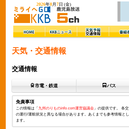
2026
8
7
年
月
日
(金)
天気・交通情報
交通情報
市電・鉄道
バス
免責事項
この情報は「
九州のりものinfo.com運営協議会
」の提供です。 各
の運行/運航状況と異なる場合があります。あくまでも参考情報と
ます。