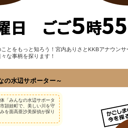
のことをもっと知ろう！
宮内ありさとKKBアナウン
様々な事柄を探ります！
なの水辺サポーター～
体「みんなの水辺サポータ
市頴娃町で、美しい川を守
みを面高亜沙美探偵が探り