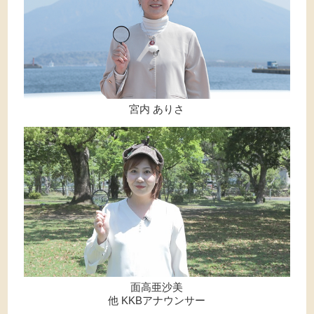
宮内 ありさ
面高亜沙美
他 KKBアナウンサー