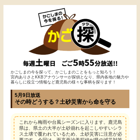
かごしまの今を探って、かごしまのことをもっと知ろう！
宮内ありさとKKBアナウンサーが探偵となり、県内各地の魅力や
暮らしに役立つ情報など鹿児島の様々な事柄を探ります！
5月9日放送
その時どうする？土砂災害から命を守る
これから梅雨や台風シーズンに入ります。鹿児島
県は、県土の大半が土砂崩れを起こしやすいシラ
ス土壌で覆われているため、土砂災害に注意が必
要です。今回は、面高亜沙美探偵が県の減災対策