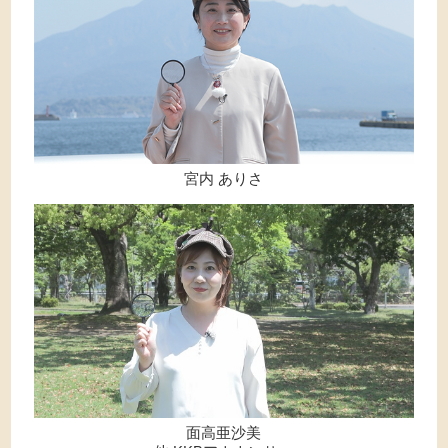
宮内 ありさ
面高亜沙美