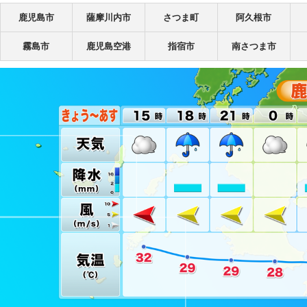
鹿児島市
薩摩川内市
さつま町
阿久根市
島上空の風
国の天気
霧島市
鹿児島空港
指宿市
南さつま市
星画像
気図
象レーダー
ーダーアメダス
メダス（積算）
報注意報・特別警報
風情報
の情報
外線情報