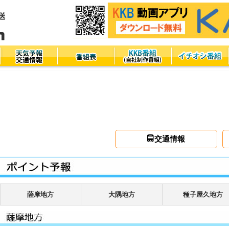
交通情報
れからの天気
薩摩地方
大隅地方
種子屋久地方
イント予報
間予報