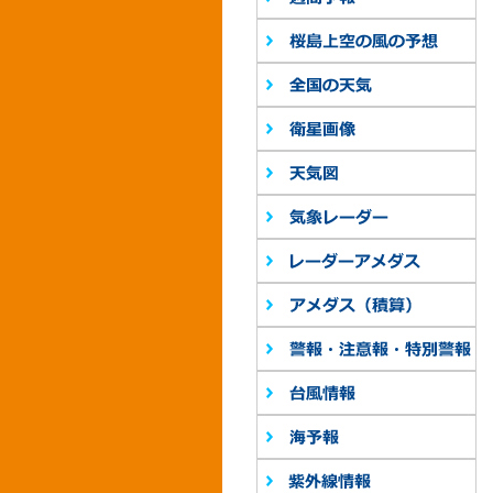
桜
全
衛
天
気
レ
ア
警
台
海
紫