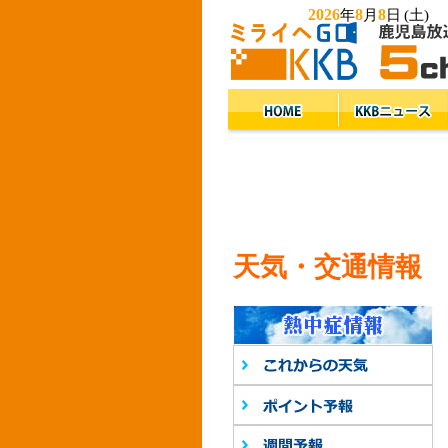
2026
8
8
年
月
日
(土)
天気・交通情報
こ
ポ
週