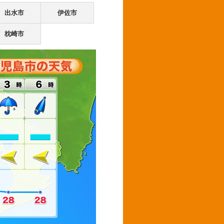
出水市
伊佐市
枕崎市