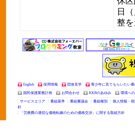
休区
日（
整を
English
採用情報
団体見学
青少年に見てもらいたい番
国民保護業務計画
お問合わせ
KKBのあゆみ
環境への
サービスエリア
番組基準
番組審議会
番組種別
個人情報・視
針
「労務費の適切な価格転嫁のための価格交渉」に関する取組方針