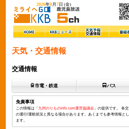
2026
8
7
年
月
日
(金)
天気・交通情報
交通情報
市電・鉄道
バス
免責事項
この情報は「
九州のりものinfo.com運営協議会
」の提供です。 各
の運行/運航状況と異なる場合があります。あくまでも参考情報と
ます。