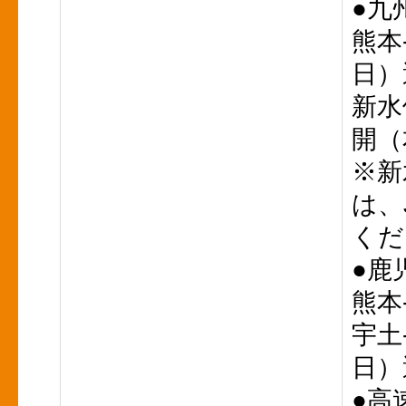
●九
熊本
日）
新水
開（
※新
は、
くだ
●鹿
熊本
宇土
日）
●高