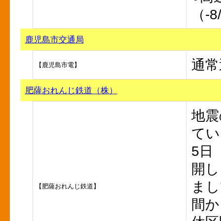
（-8
鹿児島市交通局
通常
【鹿児島市電】
肥薩おれんじ鉄道（株）
地震
てい
5日
開し
まし
【肥薩おれんじ鉄道】
間か