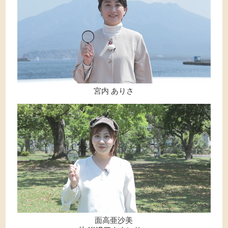
宮内 ありさ
面高亜沙美