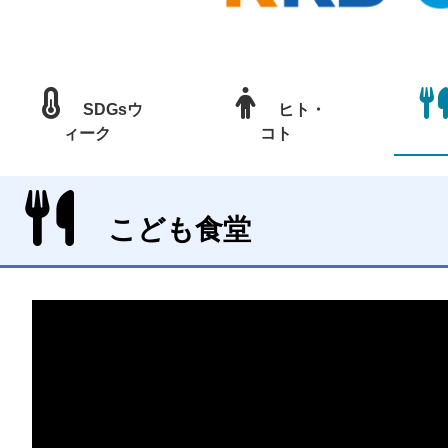
SDGsウ
ヒト・
ィーク
コト
こども食堂