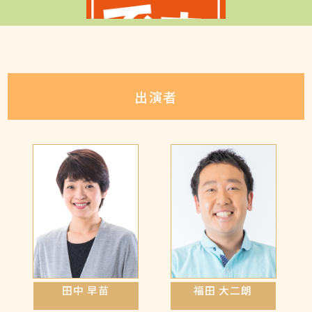
出演者
金
9
55
毎週
曜日 午前
時
分~
生放送!
田中 早苗
福田 大二朗