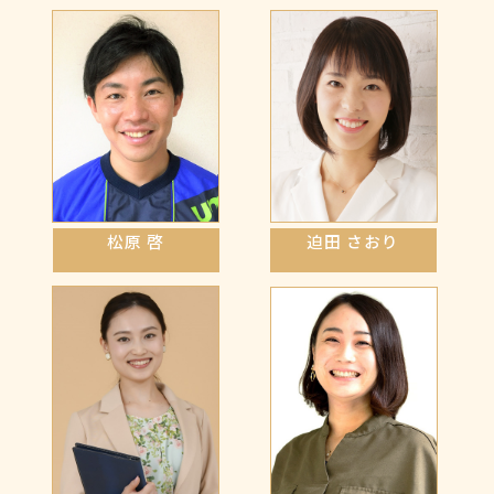
松原 啓
迫田 さおり