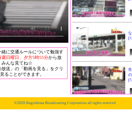
な
[
一緒に交通ルールについて勉強す
毎週日曜日、夕方5時55分
から放
！みんな見てね☆
の放送」の「動画を見る」をクリ
生
見ることができます。
の
[
©
2026 Kagoshima Broadcasting Corporation all rights reserved
交
[