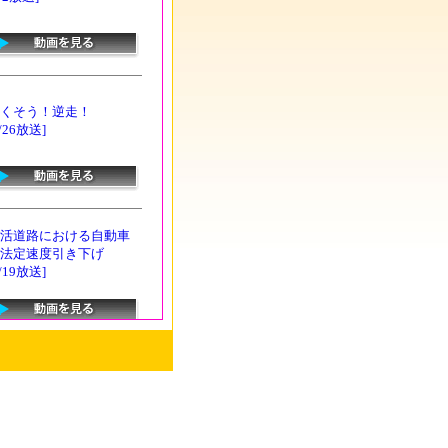
くそう！逆走！
7/26放送]
活道路における自動車
法定速度引き下げ
7/19放送]
通事故後の措置
7/12放送]