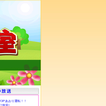
TOP!あおり運転！！
8/2放送]