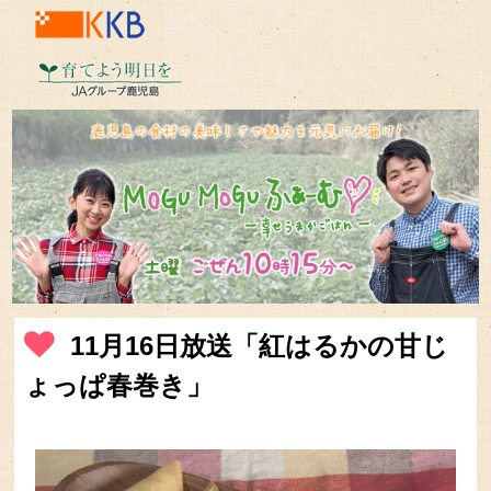
11月16日
放送「紅はるかの甘じ
ょっぱ春巻き」