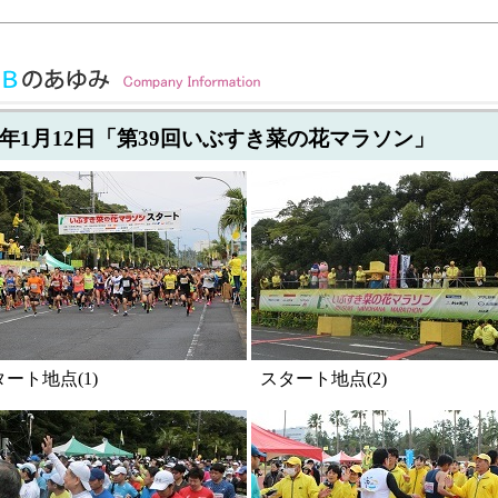
20年1月12日「第39回いぶすき菜の花マラソン」
ート地点(1)
スタート地点(2)