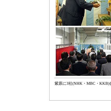
紫原に3社(NHK・MBC・KK