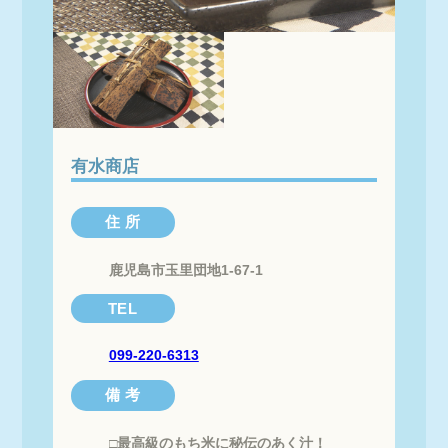
有水商店
住 所
鹿児島市玉里団地1-67-1
TEL
099-220-6313
備 考
□最高級のもち米に秘伝のあく汁！