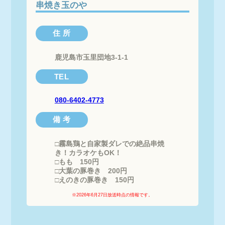
串焼き玉のや
住 所
鹿児島市玉里団地3-1-1
TEL
080-6402-4773
備 考
□霧島鶏と自家製ダレでの絶品串焼
き！カラオケもOK！

□もも　150円

□大葉の豚巻き　200円

□えのきの豚巻き　150円
※2026年6月27日放送時点の情報です。