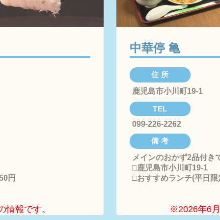
中華停 亀
住 所
鹿児島市小川町19-1
TEL
099-226-2262
備 考
メインのおかず2品付き
□鹿児島市小川町19-1

50円
□おすすめランチ(平日限定)
点の情報です。
※2026年