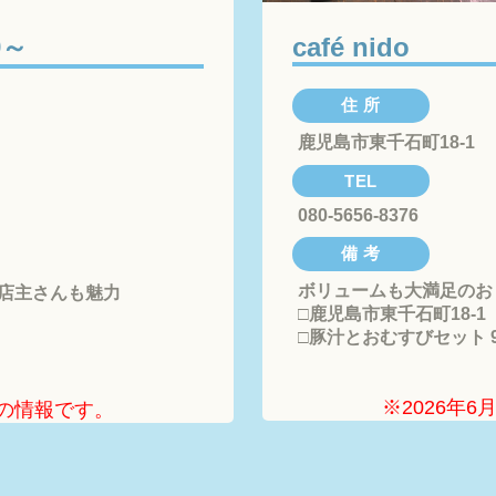
9～
café nido
住 所
鹿児島市東千石町18-1
TEL
080-5656-8376
備 考
ボリュームも大満足のお
店主さんも魅力

□鹿児島市東千石町18-1

□豚汁とおむすびセット 9
※2026年
点の情報です。