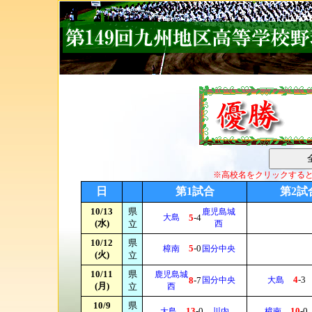
※高校名をクリックする
日
第1試合
第2試
10/13
県
鹿児島城
大島
5
-4
(水)
立
西
10/12
県
5
-0
樟南
国分中央
(火)
立
10/11
県
鹿児島城
4
-3
8
-7
国分中央
大島
(月)
立
西
10/9
県
13
-0
10
-0
大島
川内
樟南