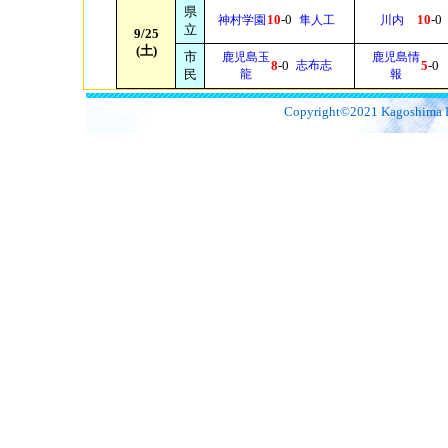
県
10
-0
10
-0
神村学園
隼人工
川内
立
9/25
(土)
市
鹿児島玉
鹿児島情
8
-0
志布志
5
-0
民
龍
報
Copyright©2021 Kagoshima Bro