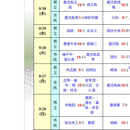
県
鹿児島玉
鹿児島情
10
-9
徳之島
10
-0
立
龍
報
9/30
(木)
市
5
-2
8
-7
鹿児島商
神村学園
川内
民
9/29
県
10
-2
25
-0
頴娃
出水工
国分中央
(水)
立
県
44
-0
10
-2
鹿屋中央
樟南二
鹿児島
立
9/28
(火)
市
種子中・
鹿児島高
21
-1
18
-11
国分
民
屋久島
専
県
8
-1
尚志館
武岡台
樟南
13
-2
立
9/27
志學・修
加常潤・
(月)
市
18
-8
10
-0
学・明
川辺・古
鹿児島南
民
桜・特支
仁屋
鹿第一・
県
蒲生・霧
7
-0
伊集院
19
-0
鹿屋農
立
島・串良
9/26
商
(日)
市
4
-3
10
-1
加治木工
鹿屋
枕崎
民