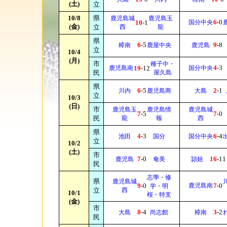
(土)
立
10/8
県
鹿児島城
鹿児島玉
6
-0
10
-1
国分中央
(金)
立
西
龍
県
6
-5
9
-8
樟南
鹿屋中央
鹿児島
立
10/4
(月)
市
種子中・
4
-3
鹿児島南
19
-12
国分中央
民
屋久島
県
6
-5
2
-1
川内
鹿児島商
大島
立
10/3
(日)
市
鹿児島玉
鹿児島情
鹿児島城
7
-5
7
-0
民
龍
報
西
県
4
-3
6
-4
池田
国分
国分中央
立
10/2
(土)
市
7
-0
16
-11
鹿児島
奄美
頴娃
民
志學・修
県
鹿児島城
9
-0
鹿児島南
7
-0
学・明
立
西
10/1
桜・特支
(金)
市
8
-4
3
-2
大島
尚志館
樟南
民