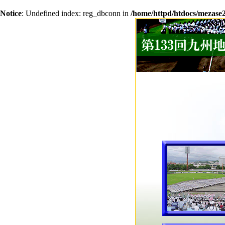
Notice
: Undefined index: reg_dbconn in
/home/httpd/htdocs/mezas