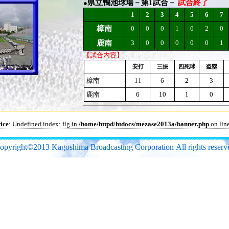
県立鴨池球場－第1試合－
試合終了
●
1
2
3
4
5
6
7
樟南
0
0
0
1
0
2
0
鹿南
3
0
0
0
0
0
1
【試合内容】
安打
三振
四死球
盗塁
樟南
11
6
2
3
鹿南
6
10
1
0
ice
: Undefined index: flg in
/home/httpd/htdocs/mezase2013a/banner.php
on lin
opyright©2013 Kagoshima Broadcasting Corporation All rights reserv