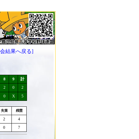
大会結果へ戻る]
8
9
計
2
0
2
0
X
5
失策
残塁
2
4
0
7