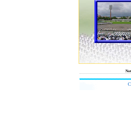
Not
C