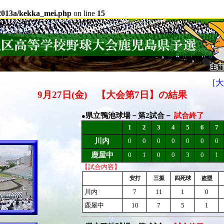
e2013a/kekka_mei.php
on line
15
[
9月27日(金) 【大会第7日】の結果
県立鴨池球場－第2試合－
試合終了
●
1
2
3
4
5
6
7
川内
0
0
0
0
0
0
0
鹿屋中
0
1
0
0
3
0
1
【試合内容】
安打
三振
四死球
盗塁
川内
7
11
1
0
鹿屋中
10
7
5
1