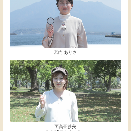
宮内 ありさ
面高亜沙美