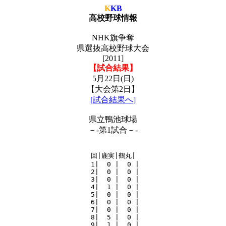
K
KB
高校野球情報
NHK旗争奪
県選抜高校野球大会
[2011]
【試合結果】
5月22日(日)
【大会第2日】
[試合結果へ]
県立鴨池球場
－-第1試合－-
回|鹿実|鶴丸|

 1|  0 |  0 |

 2|  0 |  0 |

 3|  0 |  0 |

 4|  1 |  0 |

 5|  0 |  0 |

 6|  0 |  0 |

 7|  0 |  0 |

 8|  5 |  0 |

 9|  1 |  0 |
