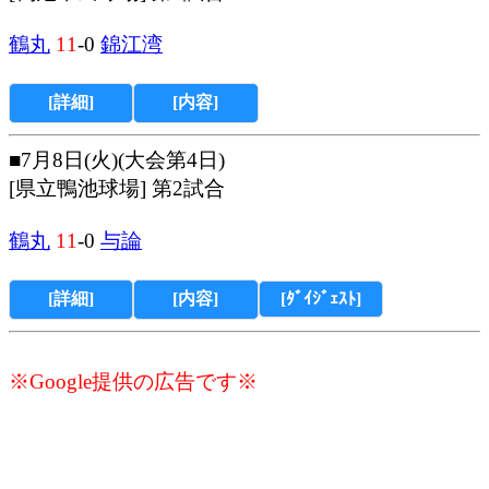
鶴丸
11
-0
錦江湾
[詳細]
[内容]
■7月8日(火)(大会第4日)
[県立鴨池球場] 第2試合
鶴丸
11
-0
与論
[詳細]
[内容]
[ﾀﾞｲｼﾞｪｽﾄ]
※Google提供の広告です※