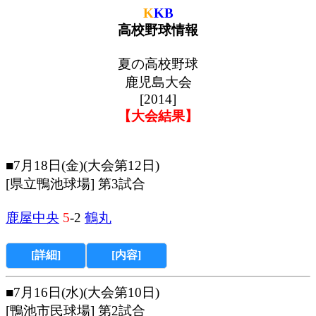
K
KB
高校野球情報
夏の高校野球
鹿児島大会
[2014]
【大会結果】
■7月18日(金)(大会第12日)
[県立鴨池球場] 第3試合
鹿屋中央
5
-2
鶴丸
[詳細]
[内容]
■7月16日(水)(大会第10日)
[鴨池市民球場] 第2試合