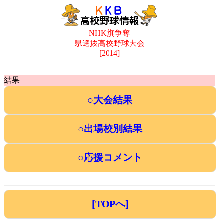
NHK旗争奪
県選抜高校野球大会
[2014]
結果
○大会結果
○出場校別結果
○応援コメント
[TOPへ]