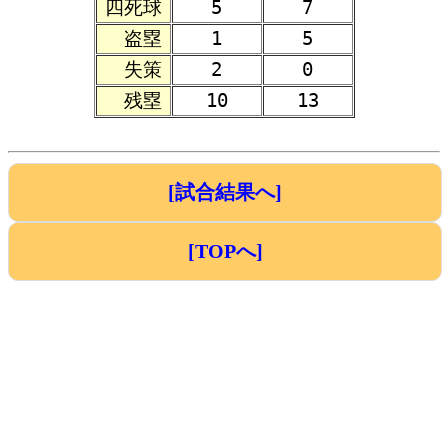
四死球
5
7
盗塁
1
5
失策
2
0
残塁
10
13
[試合結果へ]
[TOPへ]