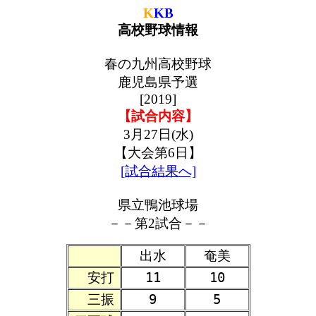
K
KB
高校野球情報
春の九州高校野球
鹿児島県予選
[2019]
【試合内容】
3月27日(水)
【大会第6日】
[試合結果へ]
県立鴨池球場
－－第2試合－－
出水
奄美
安打
11
10
三振
9
5