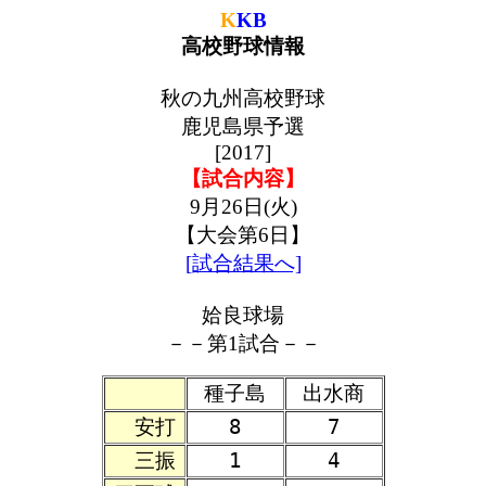
K
KB
高校野球情報
秋の九州高校野球
鹿児島県予選
[2017]
【試合内容】
9月26日(火)
【大会第6日】
[試合結果へ]
姶良球場
－－第1試合－－
種子島
出水商
安打
8
7
三振
1
4