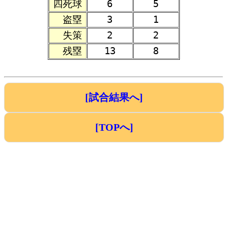
四死球
6
5
盗塁
3
1
失策
2
2
残塁
13
8
[試合結果へ]
[TOPへ]