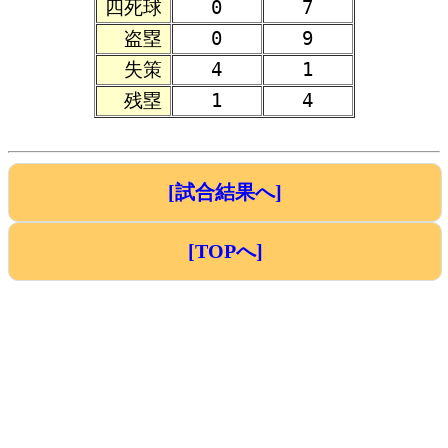
四死球
0
7
盗塁
0
9
失策
4
1
残塁
1
4
[試合結果へ]
[TOPへ]