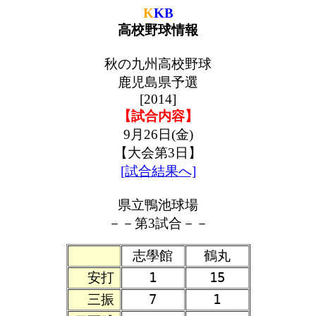
K
KB
高校野球情報
秋の九州高校野球
鹿児島県予選
[2014]
【試合内容】
9月26日(金)
【大会第3日】
[試合結果へ]
県立鴨池球場
－－第3試合－－
志學館
鶴丸
安打
1
15
三振
7
1