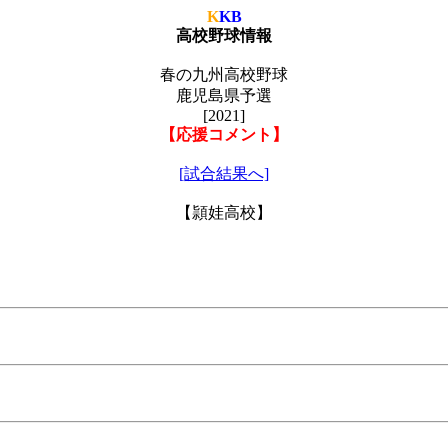
K
KB
高校野球情報
春の九州高校野球
鹿児島県予選
[2021]
【応援コメント】
[試合結果へ]
【頴娃高校】