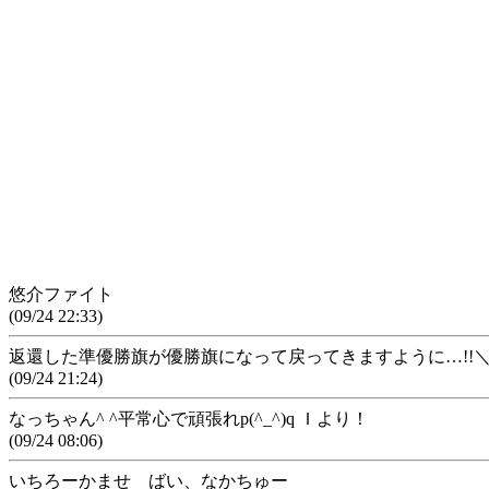
悠介ファイト
(09/24 22:33)
返還した準優勝旗が優勝旗になって戻ってきますように…!!＼(^
(09/24 21:24)
なっちゃん^ ^平常心で頑張れp(^_^)q Ｉより！
(09/24 08:06)
いちろーかませ ばい、なかちゅー