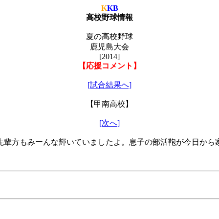
K
KB
高校野球情報
夏の高校野球
鹿児島大会
[2014]
【応援コメント】
[試合結果へ]
【甲南高校】
[次へ]
先輩方もみーんな輝いていましたよ。息子の部活鞄が今日から