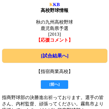
K
KB
高校野球情報
秋の九州高校野球
鹿児島県予選
[2013]
【応援コメント】
[試合結果へ]
【指宿商業高校】
[前へ]
指商野球部の決勝進出祈っております。選手の皆
さん、内村監督、頑張ってください。霧島市より