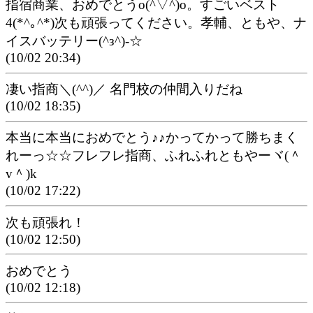
指宿商業、おめでとうo(^▽^)o。すごいベスト
4(*^｡^*)次も頑張ってください。孝輔、ともや、ナ
イスバッテリー(^з^)-☆
(10/02 20:34)
凄い指商＼(^^)／ 名門校の仲間入りだね
(10/02 18:35)
本当に本当におめでとう♪♪かってかって勝ちまく
れーっ☆☆フレフレ指商、ふれふれともやーヾ(＾
v＾)k
(10/02 17:22)
次も頑張れ！
(10/02 12:50)
おめでとう
(10/02 12:18)