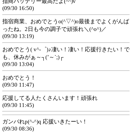
指商バッテリー最高だよ(^^)v
(09/30 16:50)
指宿商業、おめでとうo(^▽^)o最後までよくがんば
ったね。2日も今の調子で頑張れ＼(^o^)／
(09/30 13:19)
おめでとう( v^-゜)♪凄い！凄い！応援行きたい！で
も、休みがぁ～┐(’～`;)┌
(09/30 13:04)
おめでとう！
(09/30 11:47)
応援してる人たくさんいます！頑張れ
(09/30 11:45)
ガンバれp(^-^)q 応援いきたーい！
(09/30 08:36)