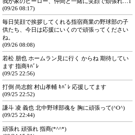
我が家のヒーロー、仲間と一緒に笑顔で頑張れ…1
(09/26 08:17)
毎日笑顔で挨拶してくれる指宿商業の野球部の子
供たち、今日は応援にいくので頑張ってください
ね。
(09/26 08:08)
若松 朋也 ホームラン見に行く からね 期待してい
ます 指商ｷﾊﾞﾚ
(09/25 22:56)
打倒 尚志館 村山孝輔 ｷﾊﾞﾚ 応援してます
(09/25 22:52)
謙斗 凌 義也 北中野球部魂を 胸に頑張って(^O^)
(09/25 22:44)
頑張れ 頑張れ 指商(*^^*)