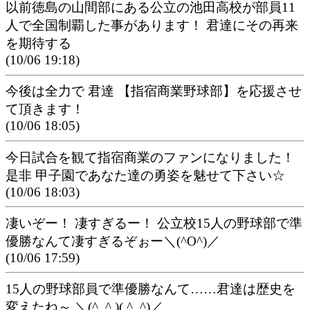
以前徳島の山間部にある公立の池田高校が部員11
人で全国制覇した事があります！ 君達にその再来
を期待する
(10/06 19:18)
今後は全力で 君達 【指宿商業野球部】を応援させ
て頂きます！
(10/06 18:05)
今日試合を観て指宿商業のファンになりました！
是非 甲子園であなた達の勇姿を魅せて下さい☆
(10/06 18:03)
凄いぞー！ 凄すぎるー！ 公立校15人の野球部で準
優勝なんて凄すぎるぞぉー＼(^O^)／
(10/06 17:59)
15人の野球部員で準優勝なんて……君達は歴史を
変えたね～ ＼(^_^ )( ^_^)／