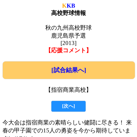
K
KB
高校野球情報
秋の九州高校野球
鹿児島県予選
[2013]
【応援コメント】
[試合結果へ]
【指宿商業高校】
[次へ]
今大会は指宿商業の素晴らしい健闘に尽きる！ 来
春の甲子園での15人の勇姿を今から期待していま