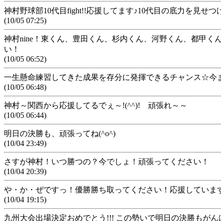
神村野球部10代目fight!!応援してます♪10代目の底力を見せ
(10/05 07:25)
神村nine！東くん、豊田くん、杉内くん、河野くん、都甲
い！
(10/05 06:52)
一生懸命練習してきた成果を存分に発揮できるチャンス☆今ま
(10/05 06:48)
神村～関西から応援してるでぇ～!(^^)! 頑張れ～～
(10/05 06:44)
明日の決勝も、頑張ってね(^o^)
(10/04 23:49)
さすが神村！いつ勝つの？今でしょ！頑張ってください！
(10/04 20:39)
や・か・ぜですっ！優勝勝ち取ってください！応援していま
(10/04 19:15)
九州大会出場決定おめでとう!!! この勢いで明日の決勝もがん