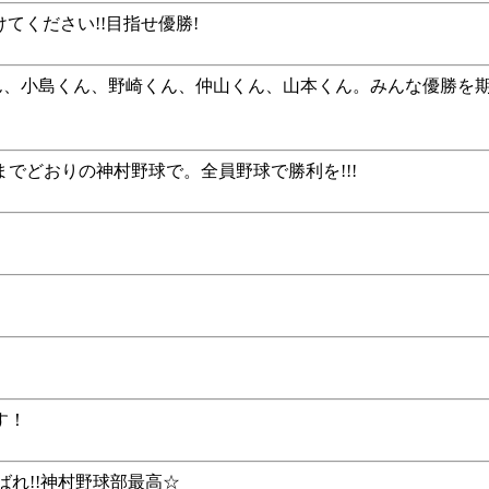
つけてください!!目指せ優勝!
くん、小島くん、野崎くん、仲山くん、山本くん。みんな優勝を
でどおりの神村野球で。全員野球で勝利を!!!
す！
ばれ!!神村野球部最高☆