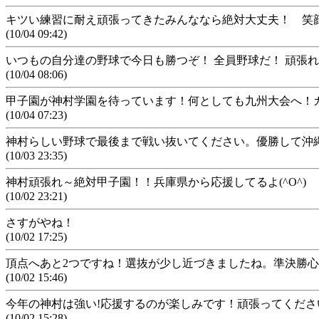
キツい練習に耐え頑張ってきたみんななら絶対大丈夫！ 笑
(10/04 09:42)
いつもの自分達の野球で今日も勝つぞ！ 全員野球だ！ 頑張
(10/04 08:06)
甲子園が神村学園を待っています！何としても九州大会へ！
(10/04 07:23)
神村らしい野球で最後まで戦い抜いてください。優勝して沖縄
(10/03 23:35)
神村頑張れ～絶対甲子園！！兵庫県から応援してるよ(^O^)
(10/02 23:21)
さすがやね！
(10/02 17:25)
頂点へあと2つですね！選抜が少し近づきましたね。準決勝
(10/02 15:46)
今年の神村は強い!応援するのが楽しみです！頑張ってください
(10/02 15:28)