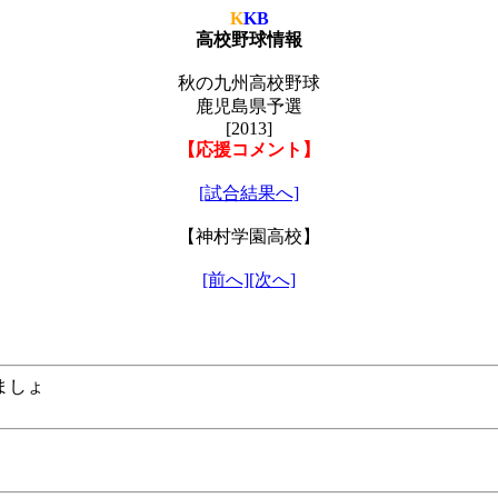
K
KB
高校野球情報
秋の九州高校野球
鹿児島県予選
[2013]
【応援コメント】
[試合結果へ]
【神村学園高校】
[前へ]
[次へ]
ましょ