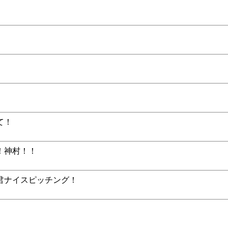
て！
！神村！！
君ナイスピッチング！