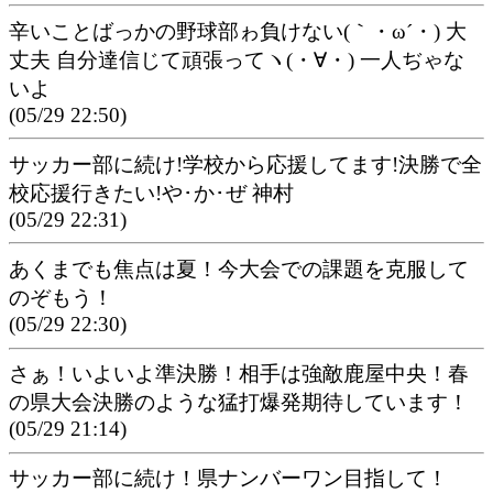
辛いことばっかの野球部ゎ負けない(｀・ω´・) 大
丈夫 自分達信じて頑張ってヽ(・∀・) 一人ぢゃな
いよ
(05/29 22:50)
サッカー部に続け!学校から応援してます!決勝で全
校応援行きたい!や･か･ぜ 神村
(05/29 22:31)
あくまでも焦点は夏！今大会での課題を克服して
のぞもう！
(05/29 22:30)
さぁ！いよいよ準決勝！相手は強敵鹿屋中央！春
の県大会決勝のような猛打爆発期待しています！
(05/29 21:14)
サッカー部に続け！県ナンバーワン目指して！