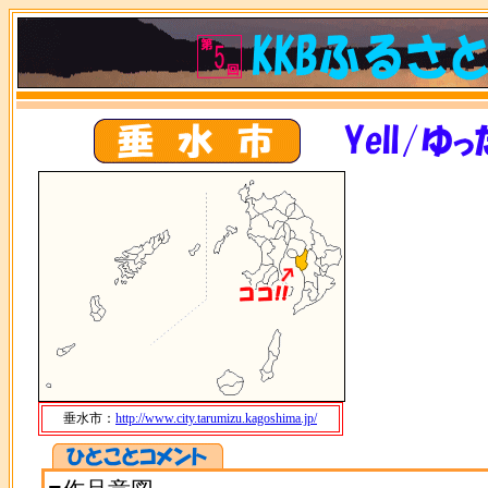
垂水市：
http://www.city.tarumizu.kagoshima.jp/